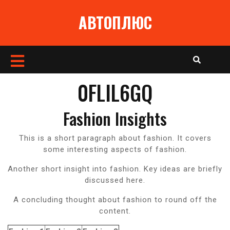
Перейти
АВТОПЛЮС
к
содержимому
Кнопка
Открыть
0FLIL6GQ
Fashion Insights
This is a short paragraph about fashion. It covers
some interesting aspects of fashion.
Another short insight into fashion. Key ideas are briefly
discussed here.
A concluding thought about fashion to round off the
content.