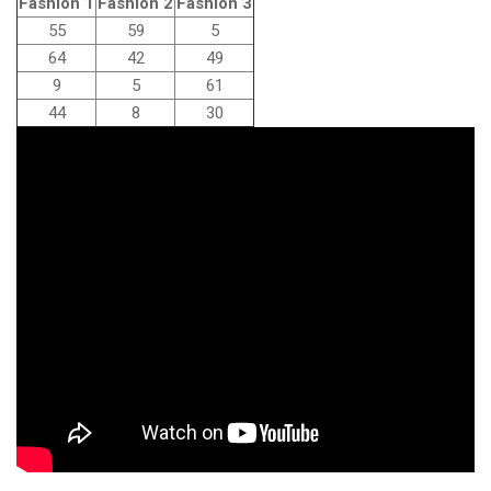
Fashion 1
Fashion 2
Fashion 3
55
59
5
64
42
49
9
5
61
44
8
30