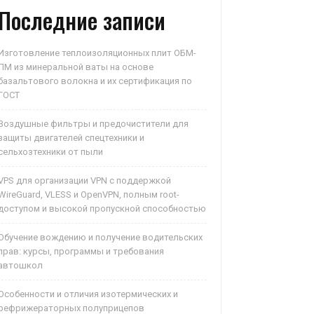
Последние записи
Изготовление теплоизоляционных плит ОБМ-
ПМ из минеральной ваты на основе
базальтового волокна и их сертификация по
ГОСТ
Воздушные фильтры и предочистители для
защиты двигателей спецтехники и
сельхозтехники от пыли
VPS для организации VPN с поддержкой
WireGuard, VLESS и OpenVPN, полным root-
доступом и высокой пропускной способностью
Обучение вождению и получение водительских
прав: курсы, программы и требования
автошкол
Особенности и отличия изотермических и
рефрижераторных полуприцепов