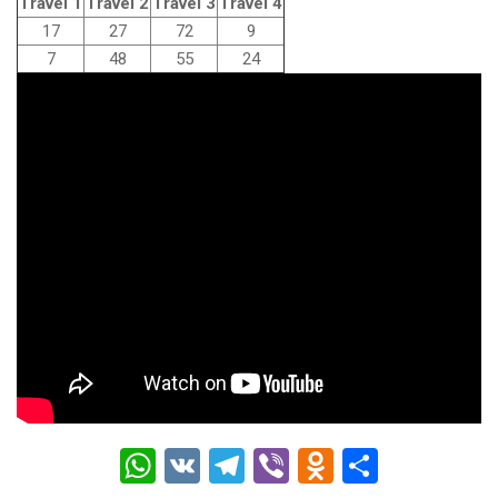
Travel 1
Travel 2
Travel 3
Travel 4
17
27
72
9
7
48
55
24
W
V
T
Vi
O
О