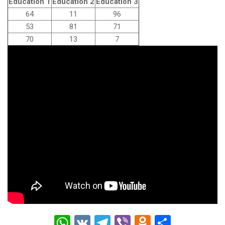
Education 1
Education 2
Education 3
64
11
96
53
81
71
70
13
7
W
V
T
Vi
O
О