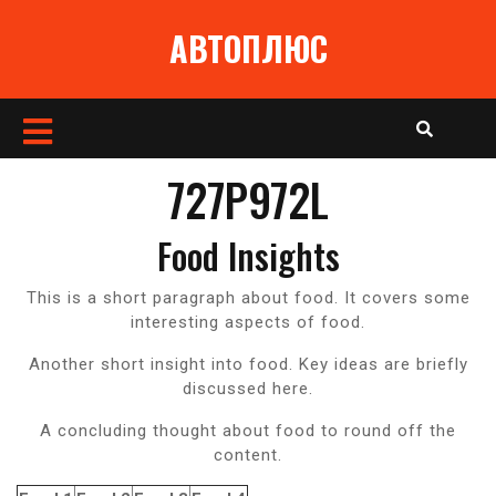
Перейти
АВТОПЛЮС
к
содержимому
Кнопка
Открыть
727P972L
Food Insights
This is a short paragraph about food. It covers some
interesting aspects of food.
Another short insight into food. Key ideas are briefly
discussed here.
A concluding thought about food to round off the
content.