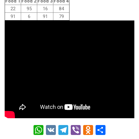
Food 1
Food 2
Food 3
Food 4
22
95
16
84
91
6
91
79
W
V
T
Vi
O
О