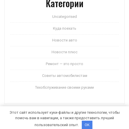
Категории
Uncategorised
Куда поехать
Новости авто
Новости плюс
Ремонт — это просто
Советы автомобилистам
Техобслуживание своими руками
Этот сайт использует куки-файлы и другие технологии, чтобы
помочь вам в навигации, а также предоставить лучший
Auto Motors WordPress Theme
от Themespride
пользовательский опыт.
OK