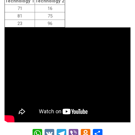
Technology 1
Technology 2
71
16
81
75
23
96
W
V
T
Vi
O
О