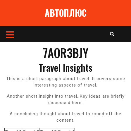
Перейти
АВТОПЛЮС
к
содержимому
Кнопка
Открыть
7AOR3BJY
Travel Insights
This is a short paragraph about travel. It covers some
interesting aspects of travel.
Another short insight into travel. Key ideas are briefly
discussed here.
A concluding thought about travel to round off the
content.