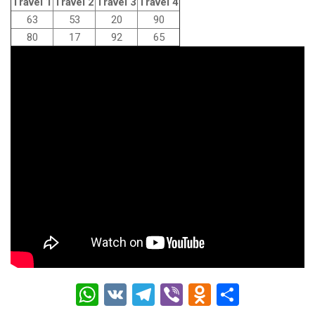
Travel 1
Travel 2
Travel 3
Travel 4
63
53
20
90
80
17
92
65
W
V
T
Vi
O
О