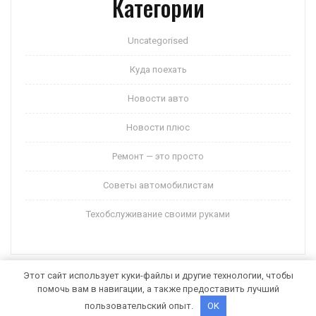
Категории
Uncategorised
Куда поехать
Новости авто
Новости плюс
Ремонт — это просто
Советы автомобилистам
Техобслуживание своими руками
Этот сайт использует куки-файлы и другие технологии, чтобы
помочь вам в навигации, а также предоставить лучший
Auto Motors WordPress Theme
от Themespride
пользовательский опыт.
OK