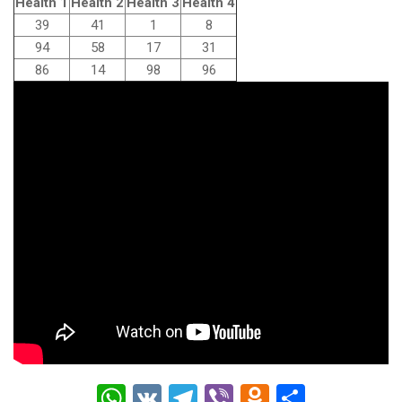
Health 1
Health 2
Health 3
Health 4
39
41
1
8
94
58
17
31
86
14
98
96
W
V
T
Vi
O
О