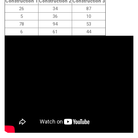
Construction 1
Construction 2
Construction 3
26
34
87
5
36
10
78
94
53
6
61
44