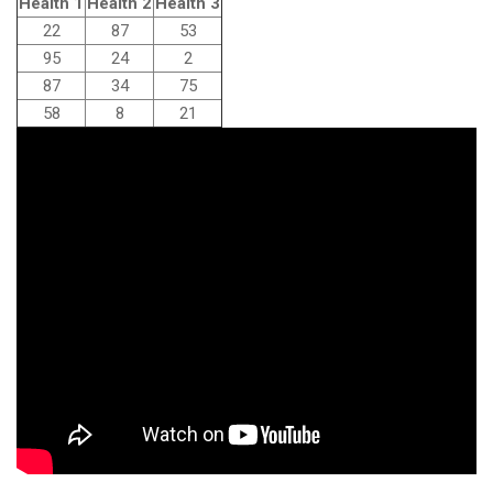
Health 1
Health 2
Health 3
22
87
53
95
24
2
87
34
75
58
8
21