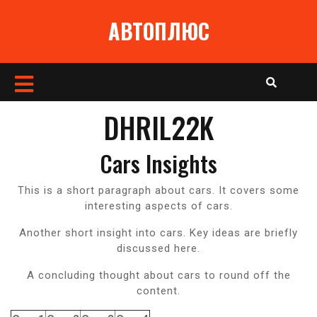
Перейти
АВТОПЛЮС
к
содержимому
Кнопка
Открыть
DHRIL22K
Cars Insights
This is a short paragraph about cars. It covers some
interesting aspects of cars.
Another short insight into cars. Key ideas are briefly
discussed here.
A concluding thought about cars to round off the
content.