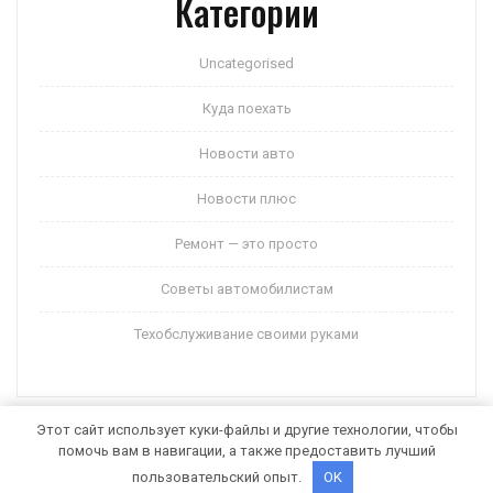
Категории
Uncategorised
Куда поехать
Новости авто
Новости плюс
Ремонт — это просто
Советы автомобилистам
Техобслуживание своими руками
Этот сайт использует куки-файлы и другие технологии, чтобы
помочь вам в навигации, а также предоставить лучший
Auto Motors WordPress Theme
от Themespride
пользовательский опыт.
OK