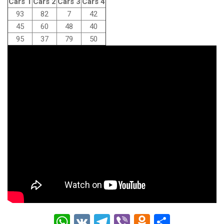
Cars 1
Cars 2
Cars 3
Cars 4
93
82
7
42
45
60
48
40
95
37
79
50
W
V
T
Vi
O
О