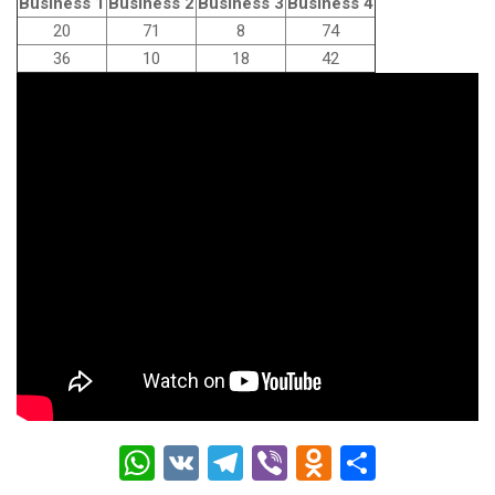
Business 1
Business 2
Business 3
Business 4
20
71
8
74
36
10
18
42
W
V
T
Vi
O
О