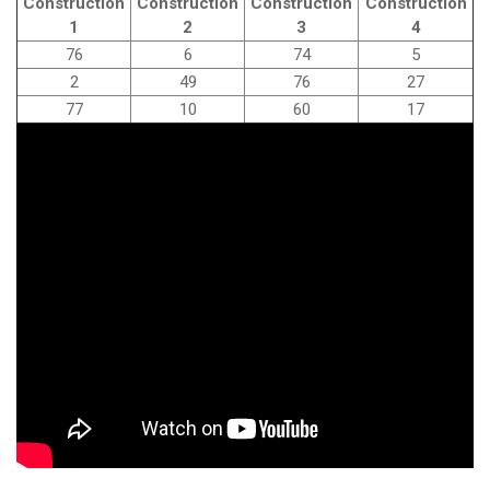
Construction
Construction
Construction
Construction
1
2
3
4
76
6
74
5
2
49
76
27
77
10
60
17