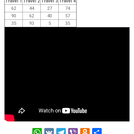
Travel 1
Travel 2
Travel 3
Travel 4
62
44
27
74
90
62
40
57
35
93
5
35
W
V
T
Vi
O
О