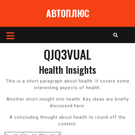
Перейти
АВТОПЛЮС
к
содержимому
Кнопка
Открыть
QJQ3VUAL
Health Insights
This is a short paragraph about health. It covers some
interesting aspects of health.
Another short insight into health. Key ideas are briefly
discussed here.
A concluding thought about health to round off the
content.