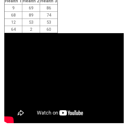
Health 1
Health 2
Health 3
9
69
86
68
89
74
12
53
53
64
2
60