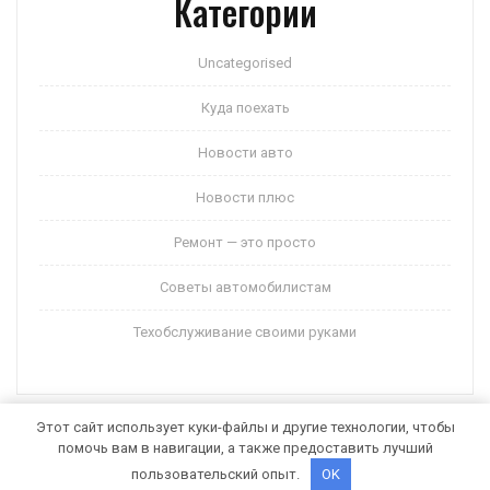
Категории
Uncategorised
Куда поехать
Новости авто
Новости плюс
Ремонт — это просто
Советы автомобилистам
Техобслуживание своими руками
Этот сайт использует куки-файлы и другие технологии, чтобы
помочь вам в навигации, а также предоставить лучший
Auto Motors WordPress Theme
от Themespride
пользовательский опыт.
OK