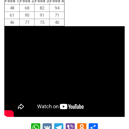
Food 1
Food 2
Food 3
Food 4
48
68
82
94
61
90
91
71
46
77
75
40
W
V
T
Vi
O
О