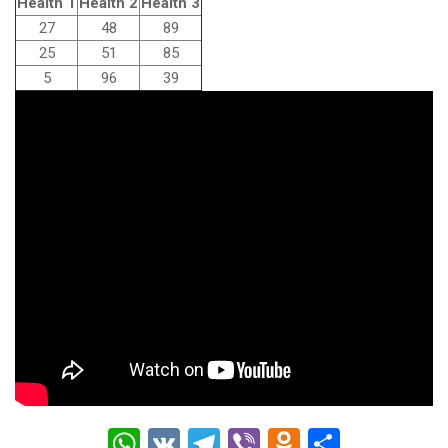
Health 1
Health 2
Health 3
27
48
89
25
51
85
5
96
39
W
V
T
Vi
O
О