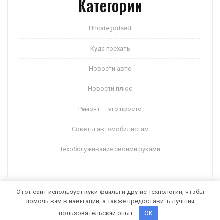
Категории
Uncategorised
Куда поехать
Новости авто
Новости плюс
Ремонт — это просто
Советы автомобилистам
Техобслуживание своими руками
Этот сайт использует куки-файлы и другие технологии, чтобы
помочь вам в навигации, а также предоставить лучший
Auto Motors WordPress Theme
от Themespride
пользовательский опыт.
OK