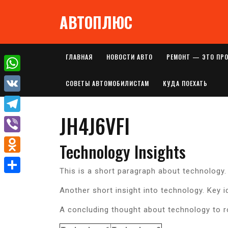
Перейти
АВТОПЛЮС
к
содержимому
ГЛАВНАЯ
НОВОСТИ АВТО
РЕМОНТ — ЭТО ПР
W
СОВЕТЫ АВТОМОБИЛИСТАМ
КУДА ПОЕХАТЬ
h
V
a
JH4J6VFI
K
T
t
e
V
Technology Insights
s
l
i
A
O
e
This is a short paragraph about technology.
b
p
d
О
g
e
Another short insight into technology. Key i
p
n
т
r
r
o
A concluding thought about technology to r
п
a
k