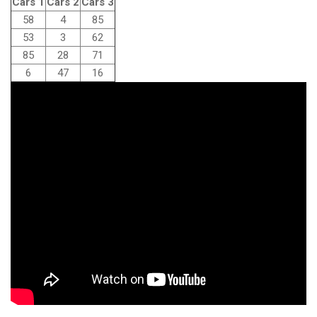
Cars 1
Cars 2
Cars 3
58
4
85
53
3
62
85
28
71
6
47
16