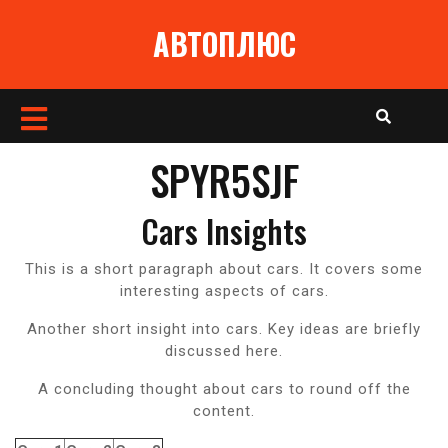
Перейти
АВТОПЛЮС
к
содержимому
Кнопка
Открыть
SPYR5SJF
Cars Insights
This is a short paragraph about cars. It covers some
interesting aspects of cars.
Another short insight into cars. Key ideas are briefly
discussed here.
A concluding thought about cars to round off the
content.