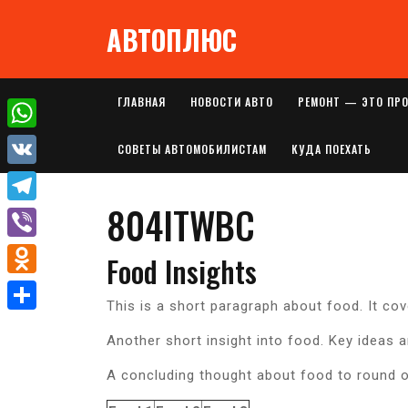
Перейти
АВТОПЛЮС
к
содержимому
ГЛАВНАЯ
НОВОСТИ АВТО
РЕМОНТ — ЭТО ПР
W
СОВЕТЫ АВТОМОБИЛИСТАМ
КУДА ПОЕХАТЬ
h
V
a
804ITWBC
K
T
t
e
V
Food Insights
s
l
i
A
O
e
This is a short paragraph about food. It co
b
p
d
О
g
e
Another short insight into food. Key ideas a
p
n
т
r
r
o
A concluding thought about food to round o
п
a
k