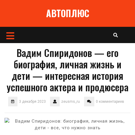
Перейти
АВТОПЛЮС
к
содержимому
Кнопка
Открыть
Вадим Спиридонов — его
биография, личная жизнь и
дети — интересная история
успешного актера и продюсера
3 декабря 2023
zeusms_ru
0 комментариев