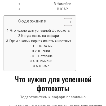
В Намибии
В ЮАР
Содержание
Что нужно для успешной фотоохоты
Когда ехать на сафари
Где и в каких парках искать животных
В Танзании
В Кении
В Ботсване
В Намибии
В ЮАР
Что нужно для успешной
фотоохоты
Подготовьтесь к сафари правильно:
наденьте немаркую прикрывающую все тело одежду