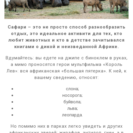
Сафари – это не просто способ разнообразить
отдых, это идеальное активити для тех, кто
любит животных и кто в детстве зачитывался
книгами о дикой и неизведанной Африке.
Вдумайтесь: вы едете на джипе с биноклем в руках,
а мимо проносятся герои мультфильма «Король
Лев»: вся африканская «большая пятерка». К ней, к
вашему сведению, относят:
слона;
носорога;
буйвола;
льва;
леопарда.
Но помимо них в парках легко увидеть и других
африканских зверей: жирафов, антилоп, гиен, а в