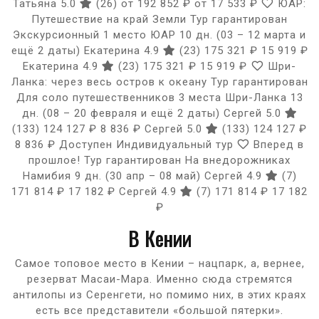
Татьяна 5.0
(26)
от 192 852 ₽
от 17 533 ₽
ЮАР:
Путешествие на край Земли Тур гарантирован
Экскурсионный 1 место ЮАР
10 дн.
(03 – 12 марта и
ещё 2 даты)
Екатерина 4.9
(23)
175 321 ₽
15 919 ₽
Екатерина 4.9
(23)
175 321 ₽
15 919 ₽
Шри-
Ланка: через весь остров к океану Тур гарантирован
Для соло путешественников 3 места Шри-Ланка
13
дн.
(08 – 20 февраля и ещё 2 даты)
Сергей 5.0
(133)
124 127 ₽
8 836 ₽
Сергей 5.0
(133)
124 127 ₽
8 836 ₽
Доступен Индивидуальный тур
Вперед в
прошлое! Тур гарантирован На внедорожниках
Намибия
9 дн.
(30 апр – 08 май)
Сергей 4.9
(7)
171 814 ₽
17 182 ₽
Сергей 4.9
(7)
171 814 ₽
17 182
₽
В Кении
Самое топовое место в Кении – нацпарк, а, вернее,
резерват Масаи-Мара. Именно сюда стремятся
антилопы из Серенгети, но помимо них, в этих краях
есть все представители «большой пятерки».