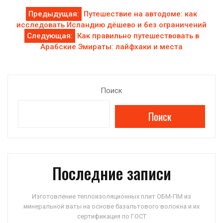
Навигация
Предыдущая:
Путешествие на автодоме: как
исследовать Исландию дёшево и без ограничений
по
Следующая:
Как правильно путешествовать в
Арабские Эмираты: лайфхаки и места
записям
Поиск
Поиск
Последние записи
Изготовление теплоизоляционных плит ОБМ-ПМ из
минеральной ваты на основе базальтового волокна и их
сертификация по ГОСТ