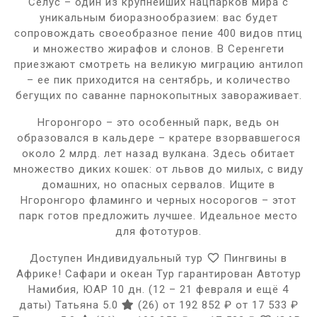
Селус – один из крупнейших нацпарков мира с
уникальным биоразнообразием: вас будет
сопровождать своеобразное пение 400 видов птиц
и множество жирафов и слонов. В Серенгети
приезжают смотреть на великую миграцию антилоп
– ее пик приходится на сентябрь, и количество
бегущих по саванне парнокопытных завораживает.
Нгоронгоро – это особенный парк, ведь он
образовался в кальдере – кратере взорвавшегося
около 2 млрд. лет назад вулкана. Здесь обитает
множество диких кошек: от львов до милых, с виду
домашних, но опасных сервалов. Ищите в
Нгоронгоро фламинго и черных носорогов – этот
парк готов предложить лучшее. Идеальное место
для фототуров.
Доступен Индивидуальный тур
Пингвины в
Африке! Сафари и океан Тур гарантирован Автотур
Намибия, ЮАР
10 дн.
(12 – 21 февраля и ещё 4
даты)
Татьяна 5.0
(26)
от 192 852 ₽
от 17 533 ₽