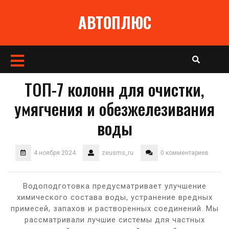
Перейти
АВТОПЛЮС
к
содержимому
Кнопка
Открыть
ТОП-7 колонн для очистки,
умягчения и обезжелезивания
воды
4 ноября 2024
zeusms_ru
0 комментариев
Водоподготовка предусматривает улучшение
химического состава воды, устранение вредных
примесей, запахов и растворенных соединений. Мы
рассматривали лучшие системы для частных