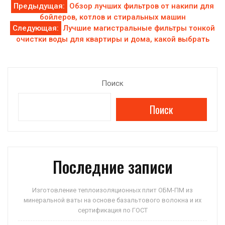
Навигация
Предыдущая:
Обзор лучших фильтров от накипи для
бойлеров, котлов и стиральных машин
по
Следующая:
Лучшие магистральные фильтры тонкой
очистки воды для квартиры и дома, какой выбрать
записям
Поиск
Поиск
Последние записи
Изготовление теплоизоляционных плит ОБМ-ПМ из
минеральной ваты на основе базальтового волокна и их
сертификация по ГОСТ