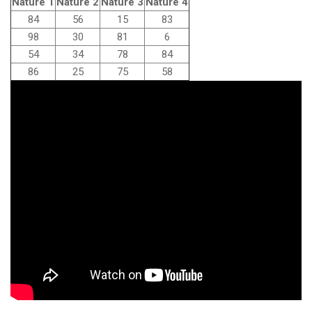
Nature 1
Nature 2
Nature 3
Nature 4
84
56
15
83
98
30
81
6
54
34
78
84
86
25
75
58