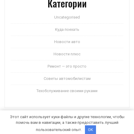
Категории
Uncategorised
Куда поехать
Новости авто
Новости плюс
Ремонт — это просто
Советы автомобилистам
Техобслуживание своими руками
Этот сайт использует куки-файлы и другие технологии, чтобы
помочь вам в навигации, а также предоставить лучший
Auto Motors WordPress Theme
от Themespride
пользовательский опыт.
OK