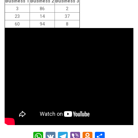
Business 1
Business 2
Business 3
3
86
2
23
14
37
60
94
8
W
V
T
Vi
O
О