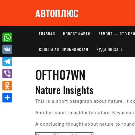
Перейти
АВТОПЛЮС
к
содержимому
ГЛАВНАЯ
НОВОСТИ АВТО
РЕМОНТ — ЭТО ПР
W
СОВЕТЫ АВТОМОБИЛИСТАМ
КУДА ПОЕХАТЬ
h
V
a
OFTH07WN
K
T
t
e
V
Nature Insights
s
l
i
A
O
e
This is a short paragraph about nature. It 
b
p
d
О
g
e
Another short insight into nature. Key ideas
p
n
т
r
r
o
A concluding thought about nature to round
п
a
k