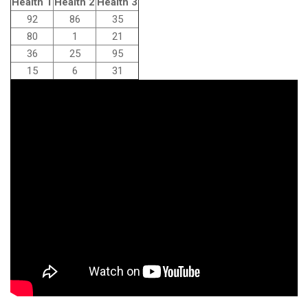
Health 1
Health 2
Health 3
92
86
35
80
1
21
36
25
95
15
6
31