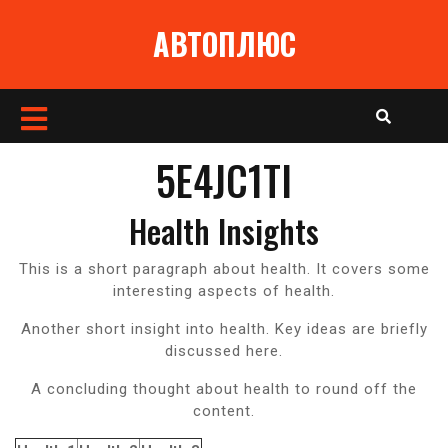
Перейти
АВТОПЛЮС
к
содержимому
Кнопка
Открыть
5E4JC1TI
Health Insights
This is a short paragraph about health. It covers some
interesting aspects of health.
Another short insight into health. Key ideas are briefly
discussed here.
A concluding thought about health to round off the
content.