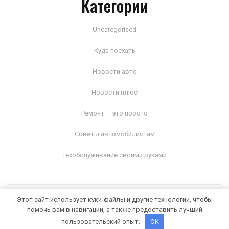
Категории
Uncategorised
Куда поехать
Новости авто
Новости плюс
Ремонт — это просто
Советы автомобилистам
Техобслуживание своими руками
Этот сайт использует куки-файлы и другие технологии, чтобы
помочь вам в навигации, а также предоставить лучший
Auto Motors WordPress Theme
от Themespride
пользовательский опыт.
OK