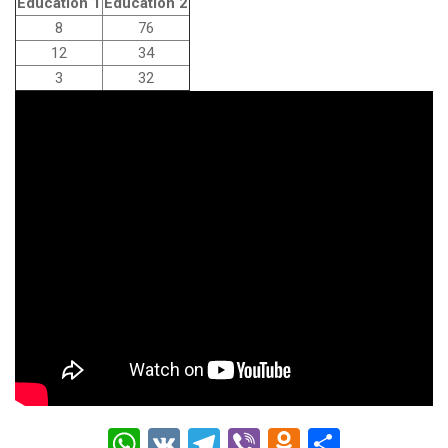
Education 1
Education 2
8
76
12
34
3
32
W
V
T
Vi
O
О