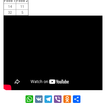
Food 1
Food 2
14
11
32
5
W
V
T
Vi
O
О