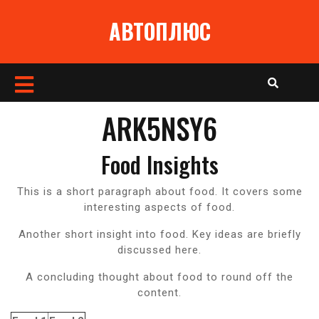
Перейти
АВТОПЛЮС
к
содержимому
Кнопка
Открыть
ARK5NSY6
Food Insights
This is a short paragraph about food. It covers some
interesting aspects of food.
Another short insight into food. Key ideas are briefly
discussed here.
A concluding thought about food to round off the
content.