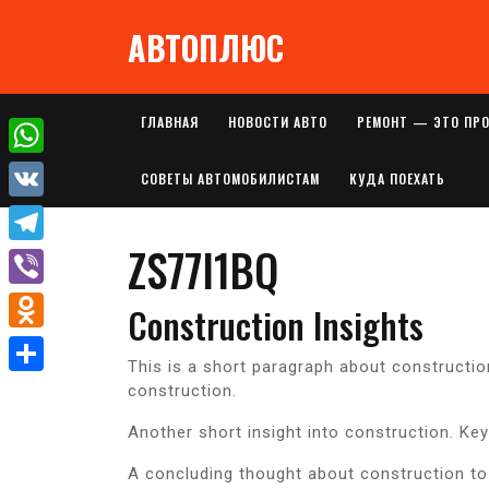
Перейти
АВТОПЛЮС
к
содержимому
ГЛАВНАЯ
НОВОСТИ АВТО
РЕМОНТ — ЭТО ПР
W
СОВЕТЫ АВТОМОБИЛИСТАМ
КУДА ПОЕХАТЬ
h
V
a
ZS77I1BQ
K
T
t
e
V
Construction Insights
s
l
i
A
O
e
This is a short paragraph about constructio
b
p
d
О
construction.
g
e
p
n
т
r
Another short insight into construction. Key
r
o
п
a
A concluding thought about construction to
k