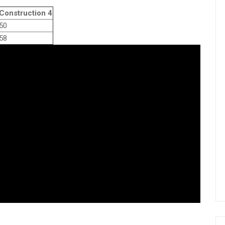
Construction 4
50
58