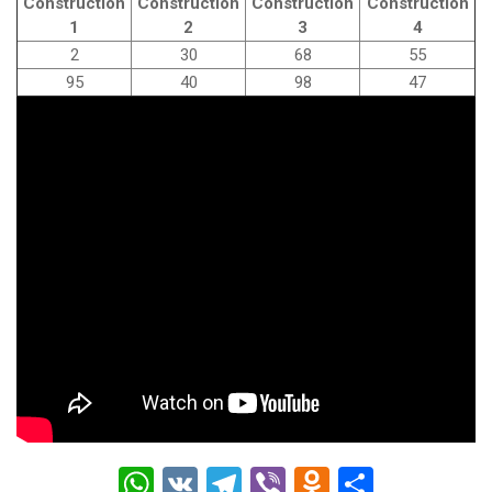
Construction
Construction
Construction
Construction
1
2
3
4
2
30
68
55
95
40
98
47
W
V
T
Vi
O
О