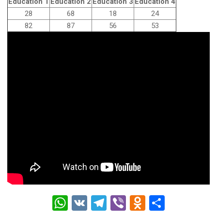
Education 1
Education 2
Education 3
Education 4
28
68
18
24
82
87
56
53
W
V
T
Vi
O
О