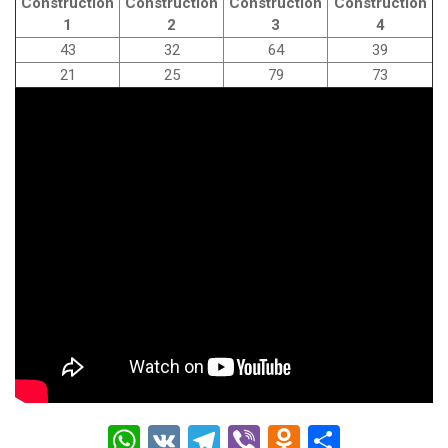
Construction
Construction
Construction
Construction
1
2
3
4
43
32
64
39
21
25
79
73
W
V
T
Vi
O
О