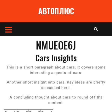
Перейти
АВТОПЛЮС
к
содержимому
Кнопка
Открыть
NMUEOE6J
Cars Insights
This is a short paragraph about cars. It covers some
interesting aspects of cars.
Another short insight into cars. Key ideas are briefly
discussed here.
A concluding thought about cars to round off the
content.