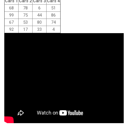
Cars 1
Cars 2
Cars 3
Cars 4
68
78
6
51
99
75
44
86
67
53
80
74
92
17
33
4