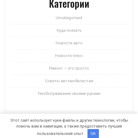
Категории
Uncategorised
Куда поехать
Новости авто
Новости плюс
Ремонт — это просто
Советы автомобилистам
Техобслуживание своими руками
Этот сайт использует куки-файлы и другие технологии, чтобы
помочь вам в навигации, а также предоставить лучший
Auto Motors WordPress Theme
от Themespride
пользовательский опыт.
OK