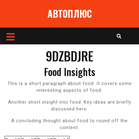
Перейти
АВТОПЛЮС
к
содержимому
Кнопка
Открыть
9DZBDJRE
Food Insights
This is a short paragraph about food. It covers some
interesting aspects of food.
Another short insight into food. Key ideas are briefly
discussed here.
A concluding thought about food to round off the
content.