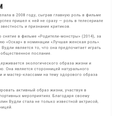
и
лала в 2008 году, сыграв главную роль в фильме
спех пришел к ней не сразу — роль в телесериале
известность и признание критиков.
снятие в фильме «Родители-монстры» (2014), за
ию «Оскар» в номинации «Лучшая женская роль».
 Вудли является то, что она предпочитает играть
 общественное послание.
держивается экологического образа жизни и
ю. Она является сторонницей натурального
ми и мастер-классами на тему здорового образа
ровать активный образ жизни, участвуя в
портивных мероприятиях. Благодаря своему
ин Вудли стала не только известной актрисой,
ницей.