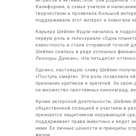
актрисой и активисткой. Она родилась 15
Калифорния, в семье учителя и написания
творчеством и проявляла большой интерес
поддерживали этот интерес и помогали ей
Карьера Шейлин Вудли началась в подрос
первую роль в телесериале «Одна планета
известность и стала отправной точкой д
Шейлин снялась в ряде успешных фильмов
Леоноры Дункан», «На пятьдесят оттенков
Однако, настоящую славу Шейлин получи
«Поступь смерти». Эта роль позволила ей
признание критиков и зрителей. За свою
на множество престижных кинонаград, вк
Кроме актерской деятельности, Шейлин В
общественной позицией и участием в раз
признается защитником окружающей сре
поддерживает права животных и ведет а
ними. Ее личные ценности и принципы отр
жизни.