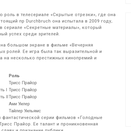
ю роль в телесериале «Скрытые отрезки», где она
тоящий пр Durchbruch она испытала в 2009 году,
 в сериале «Секретные материалы», который
ый успех среди зрителей.
 на большом экране в фильме «Вечерняя
ных ролей. Ее игра была так выразительной и
а на несколько престижных кинопремий и
Роль
Трисс Прайор
ть I
Трисс Прайор
ь II
Трисс Прайор
Ами Уилер
Тайлер Уильямс
ой фантастической серии фильмов «Голодные
Трисс Прайор. Ее талант и проникновенная
 славу и признание публики.