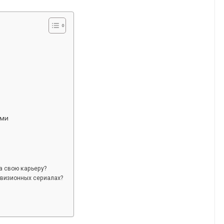
ами
а свою карьеру?
евизионных сериалах?