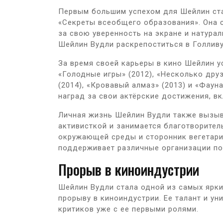
Первым большим успехом для Шейлин ста
«Секреты всеобщего образования». Она 
за свою уверенность на экране и натура
Шейлин Вудли раскрепоститься в Голливу
За время своей карьеры в кино Шейлин у
«Голодные игры» (2012), «Несколько дру
(2014), «Кровавый алмаз» (2013) и «Фаун
наград за свои актёрские достижения, в
Личная жизнь Шейлин Вудли также вызыва
активисткой и занимается благотворител
окружающей среды и сторонник вегетари
поддерживает различные организации по
Прорыв в киноиндустрии
Шейлин Вудли стала одной из самых ярк
прорыву в киноиндустрии. Ее талант и ун
критиков уже с ее первыми ролями.