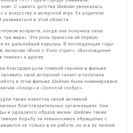
 ноября 1991 года в городе Симивали,
 книг. С самого детства Шейлин увлекалась
 к искусству и актерской игре. Ее родители
 развиваться в этой области.
тковом возрасте, когда она получила свою
, три мира». Эта роль принесла ей первую
ля ее дальнейшей карьеры. В последующие годы
, включая «Волк с Уолл-стрит», «Восхождение
 темнее» и другие.
ла благодаря роли главной героини в фильме
 проявить свой актерский талант и получила
 работу в этом фильме Шейлин была номинирована
лючая «Оскар» и «Золотой глобус».
удли также известна своей активной
личных благотворительных организациях. Она
ды и здорового образа жизни. Шейлин также
ктивную борьбу за невыносимое обращение с
ажаются не только в ее работе, но и в ее личной