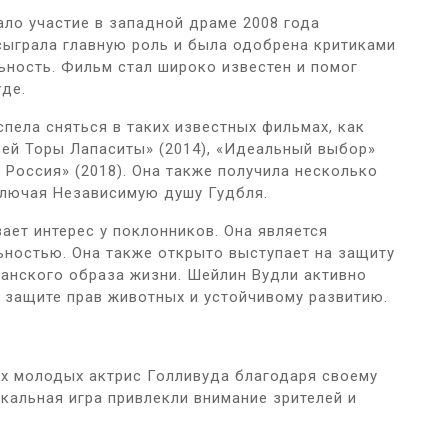
ло участие в западной драме 2008 года
сыграла главную роль и была одобрена критиками
льность. Фильм стал широко известен и помог
де.
спела сняться в таких известных фильмах, как
зей Торы Лапаситы» (2014), «Идеальный выбор»
а Россия» (2018). Она также получила несколько
ключая Независимую душу Гудбля.
ет интерес у поклонников. Она является
ьностью. Она также открыто выступает на защиту
анского образа жизни. Шейлин Вудли активно
 защите прав животных и устойчивому развитию.
их молодых актрис Голливуда благодаря своему
икальная игра привлекли внимание зрителей и