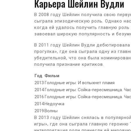
Карьера Шейлин Вудли
В 2008 году Шейлин получила свою перву
сыграла эпизодическую роль. Однако нас
когда ей удалось получить главную роль
завоевал широкую популярность и безумн
В 2011 году Шейлин Вудли дебютировала
прогулка», где она сыграла одну из глав
убедительной, что она была номинирован
получила признание критиков.
Год
Фильм
2013
Голодные игры: И вспыхнет пламя
2014
Голодные игры: Сойка-пересмешница. Час
2016
Голодные игры: Сойка-пересмешница. Част
2014
Недоучка
2019
Волны
В 2013 году Шейлин снялась в популярн
игры», где она сыграла главную героиню 
интерпретация роли принесли ей мировую