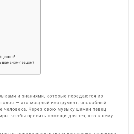
бщество?
ть шаманом-певцом?
ыками и знаниями, которые передаются из
о голос — это мощный инструмент, способный
е человека. Через свою музыку шаман певец
миры, чтобы просить помощи для тех, кто к нему
ся на определенных типах исцеления, например,