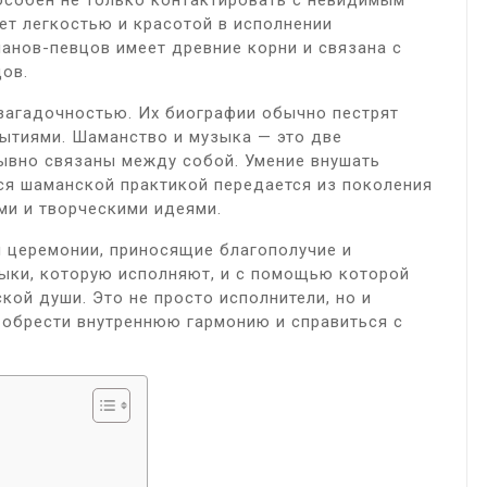
особен не только контактировать с невидимым
ет легкостью и красотой в исполнении
анов-певцов имеет древние корни и связана с
ов.
загадочностью. Их биографии обычно пестрят
ытиями. Шаманство и музыка — это две
ывно связаны между собой. Умение внушать
ся шаманской практикой передается из поколения
ми и творческими идеями.
 церемонии, приносящие благополучие и
узыки, которую исполняют, и с помощью которой
кой души. Это не просто исполнители, но и
обрести внутреннюю гармонию и справиться с