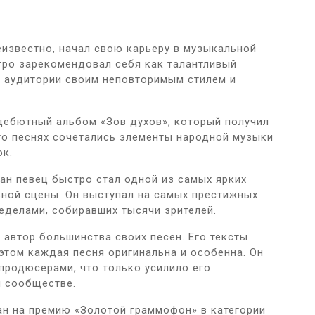
известно, начал свою карьеру в музыкальной
стро зарекомендовал себя как талантливый
й аудитории своим неповторимым стилем и
дебютный альбом «Зов духов», который получил
го песнях сочетались элементы народной музыки
ок.
ан певец быстро стал одной из самых ярких
ной сцены. Он выступал на самых престижных
еделами, собиравших тысячи зрителей.
 автор большинства своих песен. Его тексты
этом каждая песня оригинальна и особенна. Он
продюсерами, что только усилило его
м сообществе.
ан на премию «Золотой граммофон» в категории