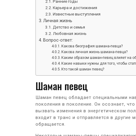
Ранние годы
Карьера и достижения
Известные выступления
Личная жизнь
Детство и семья
Любовная жизнь
Вопрос-ответ:
Какова биография шамана-певца?
Какова личная жизнь шамана-певца?
Каким образом шаман-певец влияет на о
Какие навыки нужны для того, чтобы ста
Кто такой шаман певец?
Шаман певец
Шаман певец обладает специальными нав
поколения в поколение. Он осознает, чт
вызвать изменения в энергетическом пол
входит в транс и отправляется в другие 
обращается.
Некоторые шаманы-певцы специализируют