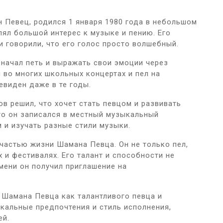
 Певец, родился 1 января 1980 года в небольшом
лял большой интерес к музыке и пению. Его
и говорили, что его голос просто волшебный.
начал петь и выражать свои эмоции через
 во многих школьных концертах и пел на
евиден даже в те годы.
в решил, что хочет стать певцом и развивать
го он записался в местный музыкальный
 и изучать разные стили музыки.
частью жизни Шамана Певца. Он не только пел,
 и фестивалях. Его талант и способности не
мени он получил приглашение на
 Шамана Певца как талантливого певца и
кальные предпочтения и стиль исполнения,
ей.