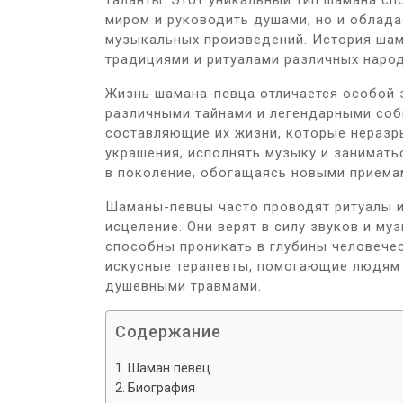
таланты. Этот уникальный тип шамана сп
миром и руководить душами, но и облада
музыкальных произведений. История шам
традициями и ритуалами различных народ
Жизнь шамана-певца отличается особой 
различными тайнами и легендарными соб
составляющие их жизни, которые неразр
украшения, исполнять музыку и занимать
в поколение, обогащаясь новыми приема
Шаманы-певцы часто проводят ритуалы и
исцеление. Они верят в силу звуков и м
способны проникать в глубины человечес
искусные терапевты, помогающие людям 
душевными травмами.
Содержание
Шаман певец
Биография