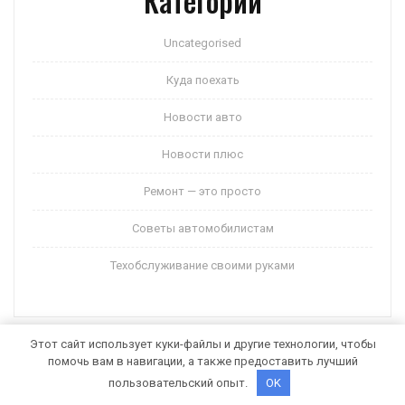
Категории
Uncategorised
Куда поехать
Новости авто
Новости плюс
Ремонт — это просто
Советы автомобилистам
Техобслуживание своими руками
Этот сайт использует куки-файлы и другие технологии, чтобы
помочь вам в навигации, а также предоставить лучший
Auto Motors WordPress Theme
от Themespride
пользовательский опыт.
OK