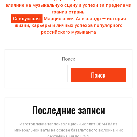
по
влияние на музыкальную сцену и успехи за пределами
границ страны
записям
Следующая:
Марцинкевич Александр — история
жизни, карьеры и личных успехов популярного
российского музыканта
Поиск
Поиск
Последние записи
Изготовление теплоизоляционных плит ОБМ-ПМ из
минеральной ваты на основе базальтового волокна и их
сертификация по ГОСТ