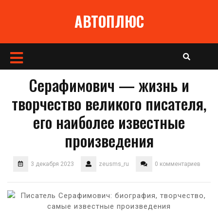
Перейти
АВТОПЛЮС
к
содержимому
Кнопка
Открыть
Серафимович — жизнь и
творчество великого писателя,
его наиболее известные
произведения
3 декабря 2023
zeusms_ru
0 комментариев