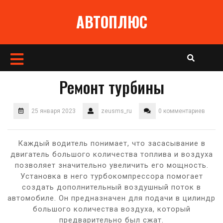
Перейти
АВТОПЛЮС
к
содержимому
Кнопка
Открыть
Ремонт турбины
25 января 2023
zeusms_ru
0 комментариев
Каждый водитель понимает, что засасывание в
двигатель большого количества топлива и воздуха
позволяет значительно увеличить его мощность.
Установка в него турбокомпрессора помогает
создать дополнительный воздушный поток в
автомобиле. Он предназначен для подачи в цилиндр
большого количества воздуха, который
предварительно был сжат.