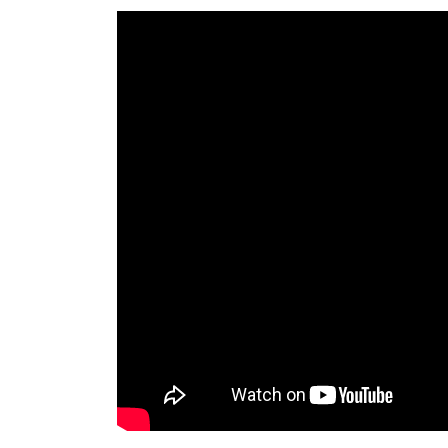
р
m
l
а
a
в
s
и
s
т
n
ь
i
k
i