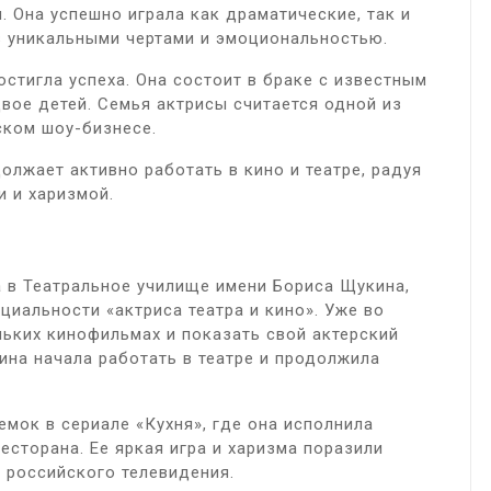
 Она успешно играла как драматические, так и
 уникальными чертами и эмоциональностью.
стигла успеха. Она состоит в браке с известным
двое детей. Семья актрисы считается одной из
ском шоу-бизнесе.
олжает активно работать в кино и театре, радуя
 и харизмой.
 в Театральное училище имени Бориса Щукина,
циальности «актриса театра и кино». Уже во
льких кинофильмах и показать свой актерский
ина начала работать в театре и продолжила
емок в сериале «Кухня», где она исполнила
есторана. Ее яркая игра и харизма поразили
й российского телевидения.