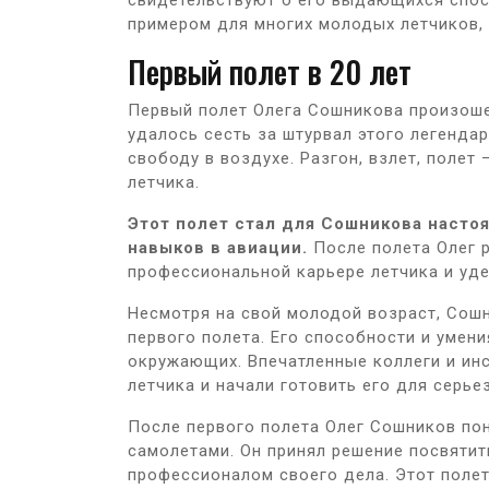
свидетельствуют о его выдающихся спосо
примером для многих молодых летчиков, 
Первый полет в 20 лет
Первый полет Олега Сошникова произоше
удалось сесть за штурвал этого легенда
свободу в воздухе. Разгон, взлет, поле
летчика.
Этот полет стал для Сошникова насто
навыков в авиации.
После полета Олег р
профессиональной карьере летчика и уде
Несмотря на свой молодой возраст, Сошн
первого полета. Его способности и умен
окружающих. Впечатленные коллеги и ин
летчика и начали готовить его для серь
После первого полета Олег Сошников пон
самолетами. Он принял решение посвятит
профессионалом своего дела. Этот полет