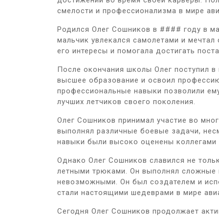
достижений во время своей карьеры. По
смелости и профессионализма в мире ави
Родился Олег Сошников в #### году в ма
мальчик увлекался самолетами и мечтал 
его интересы и помогала достигать пост
После окончания школы Олег поступил в
высшее образование и освоил профессию 
профессиональные навыки позволили ему
лучших летчиков своего поколения.
Олег Сошников принимал участие во мног
выполнял различные боевые задачи, несм
навыки были высоко оценены коллегами 
Однако Олег Сошников славился не толь
летными трюками. Он выполнял сложные 
невозможными. Он был создателем и исп
стали настоящими шедеврами в мире ави
Сегодня Олег Сошников продолжает актив