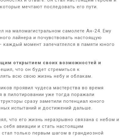
бностях и отваге. Он стал настоящим героем и
которые мечтают последовать его пути.
л на маломагистральном самолете Ан-24. Ему
рного лайнера и почувствовать настоящую
т — каждый момент запечатлелся в памяти юного
ящим открытием своих возможностей и
ешил, что он будет стремиться к
лять всю свою жизнь небу и облакам.
иков проявил чудеса мастерства во время
ия в пилотировании уже тогда поражали
структоры сразу заметили потенциал юного
езных испытаний и достижений дальше.
ял, что его жизнь неразрывно связана с небом и
ь себя авиации и стать настоящим
 стал только первым шагом в грандиозной