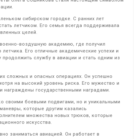
леты Олега Сошникова стали настоящим символом
ации.
леньком сибирском городке. С ранних лет
стать летчиком. Его семья всегда поддерживала
авленных целей.
 военно-воздушную академию, где получил
летчика. Его отличные академические успехи и
 продолжить службу в авиации и стать одним из
их сложных и опасных операциях. Он успешно
отря на высокий уровень риска. Его мужество и
и награждены государственными наградами.
ко своими боевыми подвигами, но и уникальными
маневры, которые другим казались
олнителем множества новых трюков, которые
ационного искусства.
но заниматься авиацией. Он работает в