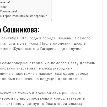
шников?
кова?
 Сошникова?
ии Героя Российской Федерации?
а Сошникова:
сентября 1975 года в городе Тюмень. С самого
ечтал стать летчиком. После окончания школы
имени Жуковского и Гагарина, где получил
и самосовершенствованию помогло Олегу достичь
нократно участвовал в международных
тличные пилотажные навыки. Благодаря своему
иков был назначен на ведущие должности в
зует не только в военной авиации, но и в
уктором по пилотированию и консультантом в
лег активно участвует в благотворительных