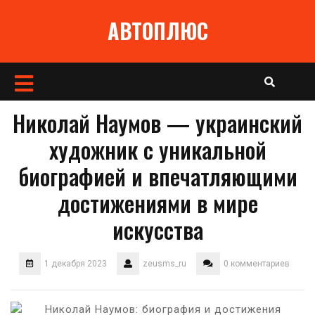
Перейти
АВТОПЛЮС
к
содержимому
Кнопка
Открыть
Николай Наумов — украинский
художник с уникальной
биографией и впечатляющими
достижениями в мире
искусства
1 декабря 2023
zeusms_ru
0 комментариев