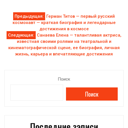
Навигация
Предыдущая:
Герман Титов — первый русский
космонавт — краткая биография и легендарные
по
достижения в космосе
Следующая:
Санаева Елена — талантливая актриса,
записям
известная своими ролями на театральной и
кинематографической сцене, ее биография, личная
жизнь, карьера и впечатляющие достижения
Поиск
Поиск
Последние записи