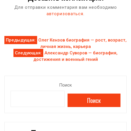
Для отправки комментария вам необходимо
авторизоваться
.
Навигация
Предыдущая:
Олег Кензов биография — рост, возраст,
личная жизнь, карьера
по
Следующая:
Александр Суворов — биография,
достижения и военный гений
записям
Поиск
Поиск