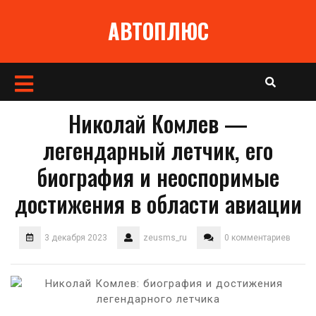
Перейти
АВТОПЛЮС
к
содержимому
Кнопка
Открыть
Николай Комлев —
легендарный летчик, его
биография и неоспоримые
достижения в области авиации
3 декабря 2023
zeusms_ru
0 комментариев