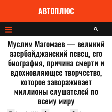
Перейти
АВТОПЛЮС
к
содержимому
Кнопка
Открыть
Муслим Магомаев — великий
азербайджанский певец, его
биография, причина смерти и
вдохновляющее творчество,
которое завораживает
миллионы слушателей по
всему миру