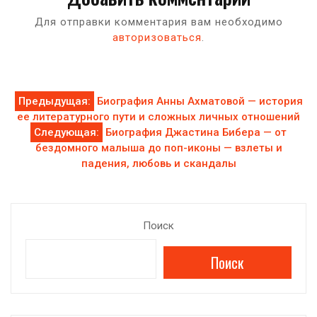
Для отправки комментария вам необходимо
авторизоваться
.
Навигация
Предыдущая:
Биография Анны Ахматовой — история
ее литературного пути и сложных личных отношений
по
Следующая:
Биография Джастина Бибера — от
бездомного малыша до поп-иконы — взлеты и
записям
падения, любовь и скандалы
Поиск
Поиск