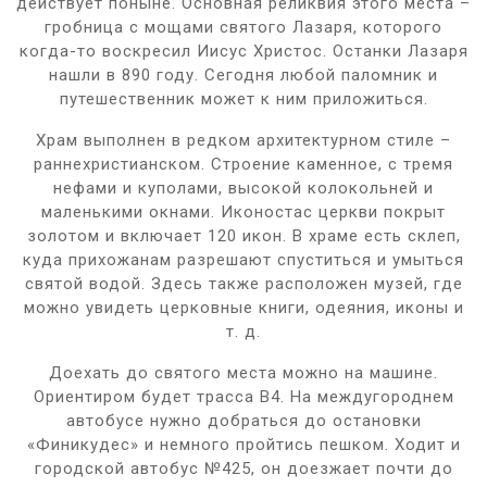
действует поныне. Основная реликвия этого места –
гробница с мощами святого Лазаря, которого
когда-то воскресил Иисус Христос. Останки Лазаря
нашли в 890 году. Сегодня любой паломник и
путешественник может к ним приложиться.
Храм выполнен в редком архитектурном стиле –
раннехристианском. Строение каменное, с тремя
нефами и куполами, высокой колокольней и
маленькими окнами. Иконостас церкви покрыт
золотом и включает 120 икон. В храме есть склеп,
куда прихожанам разрешают спуститься и умыться
святой водой. Здесь также расположен музей, где
можно увидеть церковные книги, одеяния, иконы и
т. д.
Доехать до святого места можно на машине.
Ориентиром будет трасса В4. На междугороднем
автобусе нужно добраться до остановки
«Финикудес» и немного пройтись пешком. Ходит и
городской автобус №425, он доезжает почти до