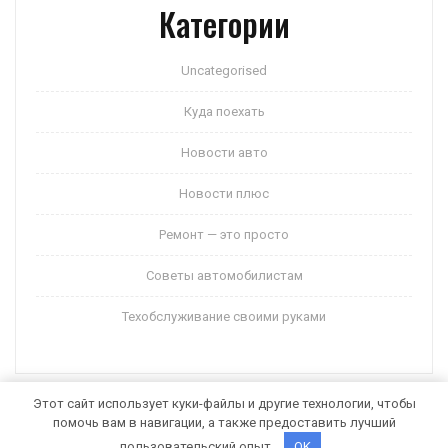
Категории
Uncategorised
Куда поехать
Новости авто
Новости плюс
Ремонт — это просто
Советы автомобилистам
Техобслуживание своими руками
Этот сайт использует куки-файлы и другие технологии, чтобы
помочь вам в навигации, а также предоставить лучший
Auto Motors WordPress Theme
от Themespride
пользовательский опыт.
OK