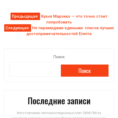
Навигация
Предыдущая:
Кухня Марокко — что точно стоит
попробовать
по
Следующая:
Не пирамидами едиными: список лучших
достопримечательностей Египта
записям
Поиск
Поиск
Последние записи
Изготовление теплоизоляционных плит ОБМ-ПМ из