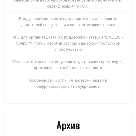
минеральной ваты на основе базальтового волокна и их
сертификация по ГОСТ
Воздушные фильтры и предочистители для защиты
двигателей спецтехники и сельхозтехники от пыли
VPS для организации VPN с поддержкой WireGuard, VLESS и
OpenVPN, полным root-доступом и высокой пропускной
способностью
Обучение вождению и получение водительских прав: курсы,
программы и требования автошкол
Особенности и отличия изотермических и
рефрижераторных полуприцепов
Архив