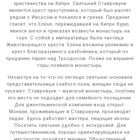
христианства на Кипре. Святыней Ставровуни
является крест преступника, который был распят
рядом с Иисусом и покаялся в грехах. Предание
гласит, что Елене, пережидавшей на Кипре бурю,
явился ангел и приказал возвести монастырь на
горе. С собой у императрицы была частица
Животворящего креста. Елена вложила реликвию в
крест благоразумного разбойника, который по
преданию парил над Троодосом. Позже на вершине
горы появился монастырь.
Несмотря на то что по легенде святыню основала
представительница слабого пола, женщин сюда не
пускают. Ставровуни – мужской монастырь, поэтому
это место не подходит для семейного посещения.
Для джентльменской компании вход открыт.
Монахи, проживающие в Ставровуни, производят
ладан. Здесь работают мастера, пишущие иконы.
Посетить святыню удобно с экскурсией. Для
путешественников, хорошо ориентирующихся на
местности, подойдет машина. Общественный