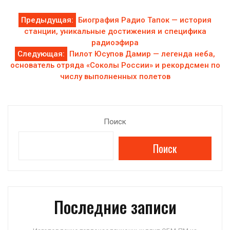
Навигация
Предыдущая:
Биография Радио Тапок — история
станции, уникальные достижения и специфика
по
радиоэфира
Следующая:
Пилот Юсупов Дамир — легенда неба,
записям
основатель отряда «Соколы России» и рекордсмен по
числу выполненных полетов
Поиск
Поиск
Последние записи