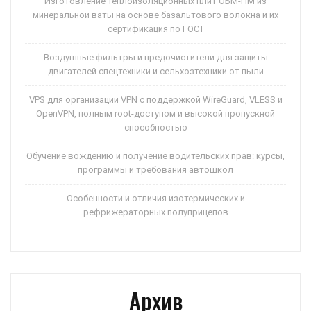
Изготовление теплоизоляционных плит ОБМ-ПМ из
минеральной ваты на основе базальтового волокна и их
сертификация по ГОСТ
Воздушные фильтры и предочистители для защиты
двигателей спецтехники и сельхозтехники от пыли
VPS для организации VPN с поддержкой WireGuard, VLESS и
OpenVPN, полным root-доступом и высокой пропускной
способностью
Обучение вождению и получение водительских прав: курсы,
программы и требования автошкол
Особенности и отличия изотермических и
рефрижераторных полуприцепов
Архив