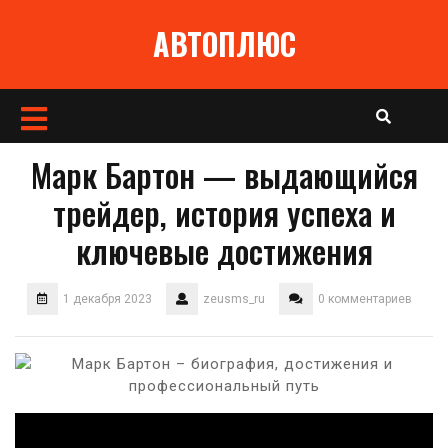
Перейти
АВТОПЛЮС
к
содержимому
Кнопка
Открыть
Марк Бартон — выдающийся
трейдер, история успеха и
ключевые достижения
1 декабря 2023
zeusms_ru
0 комментариев