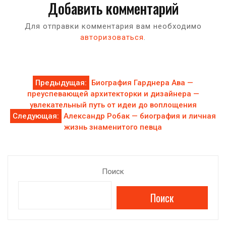
Добавить комментарий
Для отправки комментария вам необходимо
авторизоваться
.
Навигация
Предыдущая:
Биография Гарднера Ава —
преуспевающей архитекторки и дизайнера —
по
увлекательный путь от идеи до воплощения
Следующая:
Александр Робак — биография и личная
записям
жизнь знаменитого певца
Поиск
Поиск