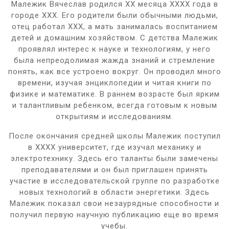
Малежик Вячеслав родился XX месяца XXXX года в
городе XXX. Его родители были обычными людьми,
отец работал XXX, а мать занималась воспитанием
детей и домашним хозяйством. С детства Малежик
проявлял интерес к науке и технологиям, у него
была непреодолимая жажда знаний и стремление
понять, как все устроено вокруг. Он проводил много
времени, изучая энциклопедии и читая книги по
физике и математике. В раннем возрасте был ярким
и талантливым ребенком, всегда готовым к новым
открытиям и исследованиям.
После окончания средней школы Малежик поступил
в XXXX университет, где изучал механику и
электротехнику. Здесь его таланты были замечены
преподавателями и он был приглашен принять
участие в исследовательской группе по разработке
новых технологий в области энергетики. Здесь
Малежик показал свои незаурядные способности и
получил первую научную публикацию еще во время
учебы.