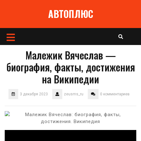
Перейти
АВТОПЛЮС
к
содержимому
Кнопка
Открыть
Малежик Вячеслав —
биография, факты, достижения
на Википедии
3 декабря 2023
zeusms_ru
0 комментариев