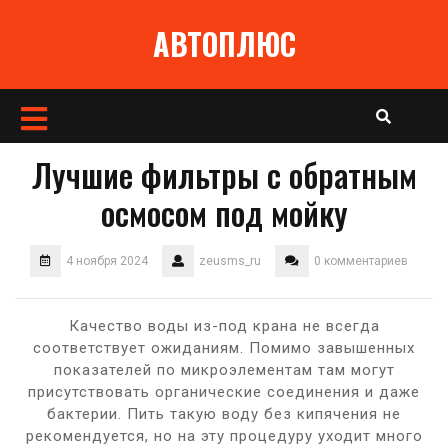
Перейти
АВТОПЛЮС
к
содержимому
Кнопка
Открыть
Лучшие фильтры с обратным
осмосом под мойку
4 ноября 2024
zeusms_ru
0 комментариев
Качество воды из-под крана не всегда
соответствует ожиданиям. Помимо завышенных
показателей по микроэлементам там могут
присутствовать органические соединения и даже
бактерии. Пить такую воду без кипячения не
рекомендуется, но на эту процедуру уходит много