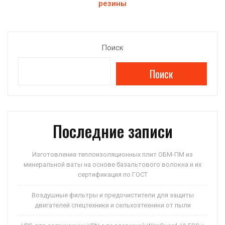
по
резины
записям
Поиск
Поиск
Последние записи
Изготовление теплоизоляционных плит ОБМ-ПМ из
минеральной ваты на основе базальтового волокна и их
сертификация по ГОСТ
Воздушные фильтры и предочистители для защиты
двигателей спецтехники и сельхозтехники от пыли