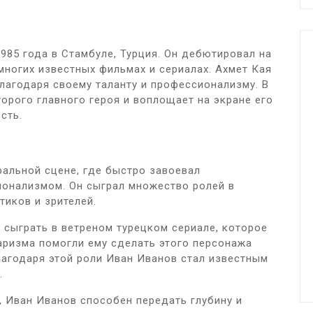
1985 года в Стамбуле, Турция. Он дебютировал на
о многих известных фильмах и сериалах. Ахмет Кая
благодаря своему таланту и профессионализму. В
торого главного героя и воплощает на экране его
сть.
ральной сцене, где быстро завоевал
ионализмом. Он сыграл множество ролей в
тиков и зрителей.
 сыграть в ветреном турецком сериале, которое
харизма помогли ему сделать этого персонажа
лагодаря этой роли Иван Иванов стал известным
.
 Иван Иванов способен передать глубину и