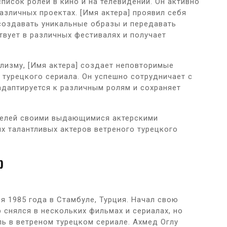
писок ролей в кино и на телевидении. Он активно
различных проектах. [Имя актера] проявил себя
создавать уникальные образы и передавать
твует в различных фестивалях и получает
лизму, [Имя актера] создает неповторимые
 турецкого сериала. Он успешно сотрудничает с
адаптируется к различным ролям и сохраняет
ителей своими выдающимися актерскими
х талантливых актеров ветреного турецкого
р
я 1985 года в Стамбуле, Турция. Начал свою
р снялся в нескольких фильмах и сериалах, но
ь в ветреном турецком сериале. Ахмед Оглу