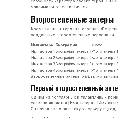
сложность характера своего героя. Он не
максимально реалистичной.
Второстепенные актеры
Кроме главных героев в сериале «Ветрен
создающие второстепенные персонажи.
Имя актера
Биография
Фото
Имя актера 1
Биография актера 1
Фото актера 
Имя актера 2
Биография актера 2
Фото актера 
Имя актера 3
Биография актера 3
Фото актера 
Имя актера 4
Биография актера 4
Фото актера 
Второстепенные актеры эффектно вписы
Первый второстепенный акт
Одним из популярных и талантливых перв
сериала является [Имя актера]. [Имя акт
Он начал свою актерскую карьеру в [год]