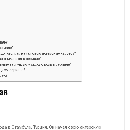
иале?
сериале?
о того, как начал свою актерскую карьеру?
ая снимается в сериале?
ремию за лучшую мужскую роль в сериале?
ецком сериале?
рек?
ав
ода в Стамбуле, Турция. Он начал свою актерскую