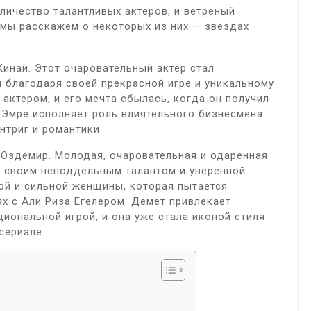
личество талантливых актеров, и ветреный
 мы расскажем о некоторых из них — звездах
Кинай. Этот очаровательный актер стал
 благодаря своей прекрасной игре и уникальному
 актером, и его мечта сбылась, когда он получил
 Эмре исполняет роль влиятельного бизнесмена
нтриг и романтики.
 Оздемир. Молодая, очаровательная и одаренная
и своим неподдельным талантом и уверенной
вой и сильной женщины, которая пытается
х с Али Риза Егелером. Демет привлекает
циональной игрой, и она уже стала иконой стиля
сериале.