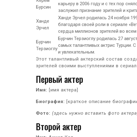
Керем
карьеру в 2006 году и с тех пор сня
Бурсин
заслужил признание зрителей и крит
Ханде Эрчел родилась 24 ноября 199
Ханде
благодаря своей роли в сериале «Ве
Эрчел
сердца миллионов зрителей во всем
Бурчин Терзиоглу родилась 27 август
Бурчин
самых талантливых актрис Турции. 
Терзиоглу
и увлекательным.
Этот талантливый актерский состав соз
зрителей своими выступлениями в сериал
Первый актер
Имя:
[имя актера]
Биография:
[краткое описание биографии
Фото:
(здесь нужно вставить фото актера
Второй актер