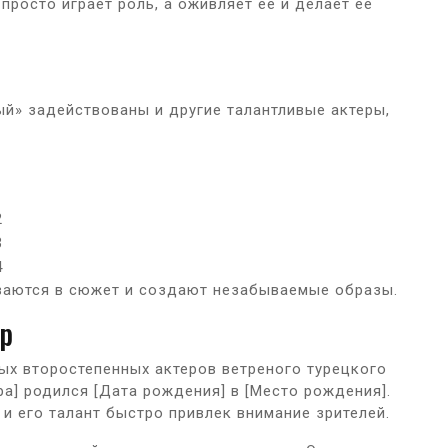
 просто играет роль, а оживляет ее и делает ее
ый» задействованы и другие талантливые актеры,
1
2
3
4
ваются в сюжет и создают незабываемые образы.
ер
ых второстепенных актеров ветреного турецкого
ера] родился [Дата рождения] в [Место рождения].
, и его талант быстро привлек внимание зрителей.