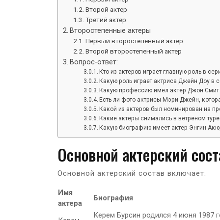
Второй актер
Третий актер
Второстепенные актеры
Первый второстепенный актер
Второй второстепенный актер
Вопрос-ответ:
Кто из актеров играет главную роль в сер
Какую роль играет актриса Джейн Доу в 
Какую профессию имел актер Джон Смит д
Есть ли фото актрисы Мэри Джейн, котор
Какой из актеров был номинирован на п
Какие актеры снимались в ветреном тур
Какую биографию имеет актер Энгин Акю
Основной актерский сост
Основной актерский состав включает:
Имя
Биография
актера
Керем Бурсин родился 4 июня 1987 г